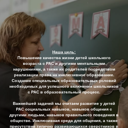
Наша цель:
Повышение качества жизни детей школьного
возраста с РАС и другими ментальными
нарушениями, а также их родителей посредством
реализации права на инклюзивное образование.
Создание специальных образовательных условий
необходимых для успешного включения школьников
с РАС в образовательный процесс.
Важнейшей задачей мы считаем развитие у детей
РАС социальных навыков, навыков общения с
другими людьми, навыков правильного поведения в
обществе. Инклюзивная среда для общения, а также
присутствие типично развивающихся сверстников в