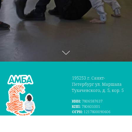
195253 г. Санкт-
Петербург ул. Маршала
Тухачевского, д. 5, кор. 5
ИНН:
7806587637
КПП:
780601001
ОГРН:
1217800090606
Расчётный счёт:
40703810455000005282
Банк:
Северо-Западный банк