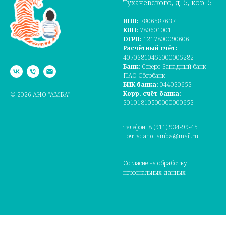
Тухачевского, д. 5, кор. 5
ИНН:
7806587637
КПП:
780601001
ОГРН:
1217800090606
Расчётный счёт:
40703810455000005282
Банк:
Северо-Западный банк
ПАО Сбербанк
БИК банка:
044030653
Корр. счёт банка:
© 2026 АНО "АМБА"
30101810500000000653
телефон: 8 (911) 934-99-45
почта: ano_amba@mail.ru
Согласие на обработку
персональных данных