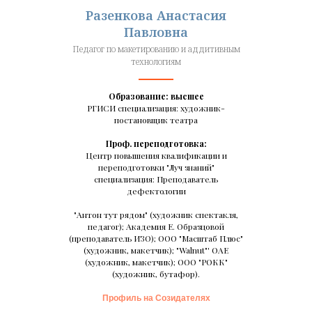
Разенкова Анастасия
Павловна
Педагог по макетированию и аддитивным
технологиям
Образование: высшее
РГИСИ специализация: художник-
постановщик театра
Проф. переподготовка:
Центр повышения квалификации и
переподготовки "Луч знаний"
специализация: Преподаватель
дефектологии
"Антон тут рядом" (художник спектакля,
педагог); Академия Е. Образцовой
(преподаватель ИЗО); ООО "Масштаб Плюс"
(художник, макетчик); "Walnut"' ОАЕ
(художник, макетчик); ООО "РОКК"
(художник, бутафор).
Профиль на Созидателях