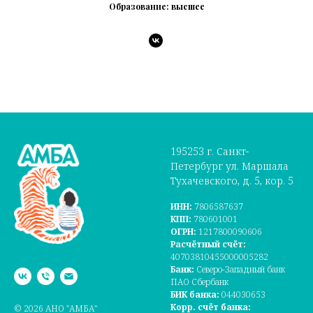
Образование: высшее
195253 г. Санкт-
Петербург ул. Маршала
Тухачевского, д. 5, кор. 5
ИНН:
7806587637
КПП:
780601001
ОГРН:
1217800090606
Расчётный счёт:
40703810455000005282
Банк:
Северо-Западный банк
ПАО Сбербанк
БИК банка:
044030653
Корр. счёт банка:
© 2026 АНО "АМБА"