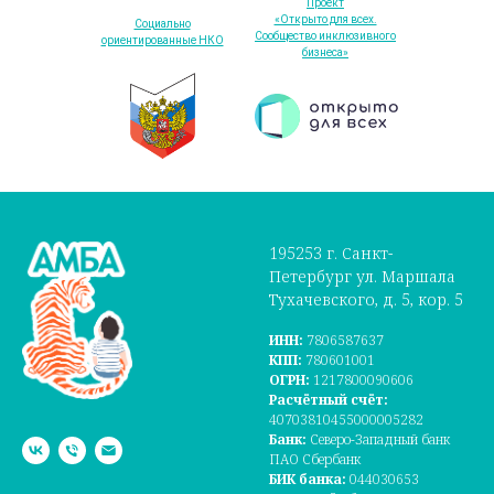
Проект
«Открыто для всех.
Социально
Сообщество инклюзивного
ориентированные НКО
бизнеса»
195253 г. Санкт-
Петербург ул. Маршала
Тухачевского, д. 5, кор. 5
ИНН:
7806587637
КПП:
780601001
ОГРН:
1217800090606
Расчётный счёт:
40703810455000005282
Банк:
Северо-Западный банк
ПАО Сбербанк
БИК банка:
044030653