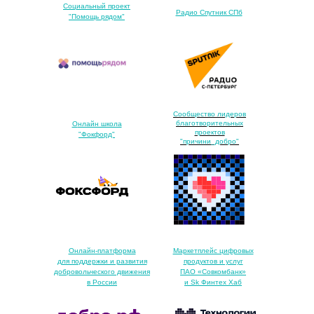
Социальный проект
Радио Спутник СПб
"Помощь рядом"
Сообщество лидеров
благотворительных
О
нлайн школа
проектов
"Фокфорд"
"причини_добро"
Онлайн-платформа
Маркетплейс цифровых
для поддержки и развития
продуктов и услуг
добровольческого движения
ПАО «Совкомбанк»
в России
и Sk Финтех Хаб