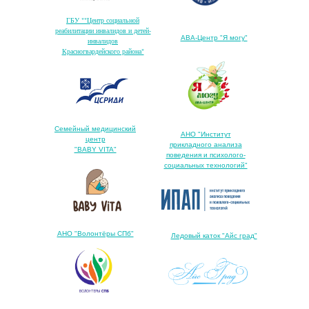
ГБУ ""Центр социальной
реабилитации инвалидов и детей-
АВА-Центр "Я могу"
инвалидов
Красногвардейского района"
Семейный медицинский
АНО "Институт
центр
прикладного анализа
"BABY VITA"
поведения и психолого-
социальных технологий"
АНО "Волонтёры СПб"
Ледовый каток "Айс град"